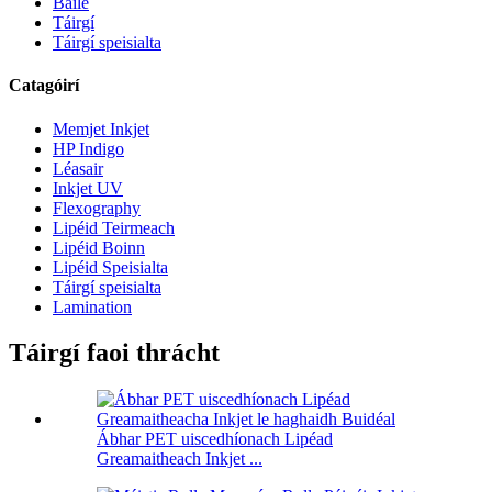
Baile
Táirgí
Táirgí speisialta
Catagóirí
Memjet Inkjet
HP Indigo
Léasair
Inkjet UV
Flexography
Lipéid Teirmeach
Lipéid Boinn
Lipéid Speisialta
Táirgí speisialta
Lamination
Táirgí faoi thrácht
Ábhar PET uiscedhíonach Lipéad
Greamaitheach Inkjet ...