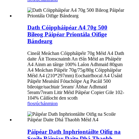
Dath Cóippháipéar A4 70g 500
Bileog Páipéar Priontála Oifige
Bándearg
Cineál Meáchan Cóippháipéir 70g Méid A4 Dath
daite Áit Tionscnaimh An tSín Méid an Pháipéir
A4 Ainm an táirge 100% Laíon Adhmaid 80gsm
A4 Meáchan Páipéir 70g/75g/80g Cóippháipéar
Méid A4 (210*297mm) Eochairfhocal A4 Úsáid
Páipéir Meaisíní Fótachóipe Ag Pacáil 500
bileoige/uachtair 5ream/ Ábhar Adhmaid
5ream/7ream Litir Méid Páipéar Copier Gile 102-
104% Cáilíocht den scoth
fiosrúchán
mion
Páipéar Dath Inphriontáilte Oifig na
Scoile Páipéar Daite Dhá Thaobh