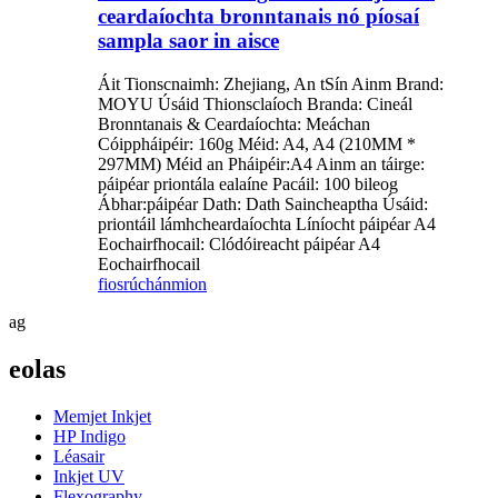
ceardaíochta bronntanais nó píosaí
sampla saor in aisce
Áit Tionscnaimh: Zhejiang, An tSín Ainm Brand:
MOYU Úsáid Thionsclaíoch Branda: Cineál
Bronntanais & Ceardaíochta: Meáchan
Cóippháipéir: 160g Méid: A4, A4 (210MM *
297MM) Méid an Pháipéir:A4 Ainm an táirge:
páipéar priontála ealaíne Pacáil: 100 bileog
Ábhar:páipéar Dath: Dath Saincheaptha Úsáid:
priontáil lámhcheardaíochta Líníocht páipéar A4
Eochairfhocail: Clódóireacht páipéar A4
Eochairfhocail
fiosrúchán
mion
ag
eolas
Memjet Inkjet
HP Indigo
Léasair
Inkjet UV
Flexography