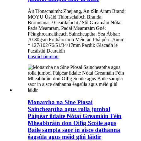
Áit Tionscnaimh: Zhejiang, An tSín Ainm Brand:
MOYU Úsáid Thionsclaíoch Branda:
Bronntanas / Ceardaíocht / Stíl Greamáin Nóta:
Pads Meamram, Padaí Meamraim Gné:
Féinghreamaitheach Saincheaptha: Sea Ábhar:
70-80gsm Fritháireamh Méid an Pháipéir: 76mm
* 127/102/76/51/34/17mm Pacáil: Glacadh le
Pacáistiú Dearaidh
fiosrúchán
mion
Monarcha na Síne Píosaí
Saincheaptha agus rolla jumbol
Páipéar ildaite Nótaí Greamáin Féin
Mheabhráin don Oifig Scoile agus
Baile sampla saor in aisce dathanna
éagsúla agus méid gliú láidir