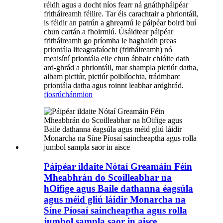
réidh agus a docht níos fearr ná gnáthpháipéar
fritháireamh féilire. Tar éis carachtair a phriontáil,
is féidir an patrún a ghreamú le páipéar boird buí
chun cartán a fhoirmiú. Úsáidtear páipéar
fritháireamh go príomha le haghaidh preas
priontála liteagrafaíocht (fritháireamh) nó
meaisíní priontála eile chun ábhair chlóite dath
ard-ghrád a phriontáil, mar shampla pictiúr datha,
albam pictiúr, pictiúr poiblíochta, trádmharc
priontála datha agus roinnt leabhar ardghrád.
fiosrúchán
mion
Páipéar ildaite Nótaí Greamáin Féin
Mheabhrán do Scoilleabhar na
hOifige agus Baile dathanna éagsúla
agus méid gliú láidir Monarcha na
Síne Píosaí saincheaptha agus rolla
jumbol sampla saor in aisce