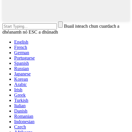
Buail isteach chun cuardach a
dhéanamh nó ESC a dhúnadh
English
French
German
Portuguese
Spanish
Russian
Japanese
Korean
Arabic
Irish
Greek
Turkish
Italian
Danish
Romanian
Indonesian
Czech