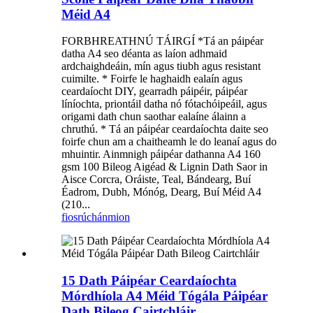
Méid A4
FORBHREATHNÚ TÁIRGÍ *Tá an páipéar
datha A4 seo déanta as laíon adhmaid
ardchaighdeáin, mín agus tiubh agus resistant
cuimilte. * Foirfe le haghaidh ealaín agus
ceardaíocht DIY, gearradh páipéir, páipéar
líníochta, priontáil datha nó fótachóipeáil, agus
origami dath chun saothar ealaíne álainn a
chruthú. * Tá an páipéar ceardaíochta daite seo
foirfe chun am a chaitheamh le do leanaí agus do
mhuintir. Ainmnigh páipéar dathanna A4 160
gsm 100 Bileog Aigéad & Lignin Dath Saor in
Aisce Corcra, Oráiste, Teal, Bándearg, Buí
Éadrom, Dubh, Mónóg, Dearg, Buí Méid A4
(210...
fiosrúchán
mion
15 Dath Páipéar Ceardaíochta
Mórdhíola A4 Méid Tógála Páipéar
Dath Bileog Cairtchláir