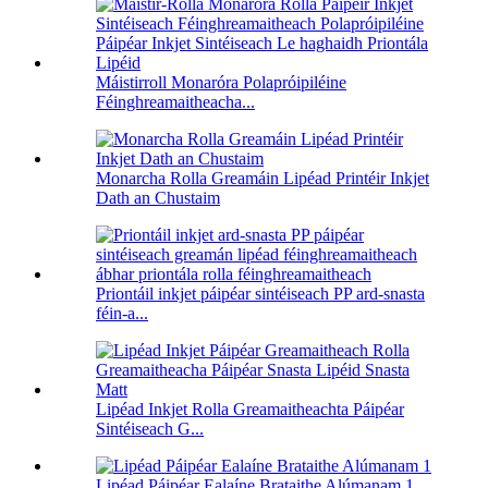
Máistirroll Monaróra Polapróipiléine
Féinghreamaitheacha...
Monarcha Rolla Greamáin Lipéad Printéir Inkjet
Dath an Chustaim
Priontáil inkjet páipéar sintéiseach PP ard-snasta
féin-a...
Lipéad Inkjet Rolla Greamaitheachta Páipéar
Sintéiseach G...
Lipéad Páipéar Ealaíne Brataithe Alúmanam 1