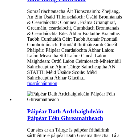
Sonraí riachtanacha Áit Tionscnaimh: Zhejiang,
An tSín Úsáid Thionsclaíoch: Úsáid Bronntanais
& Ceardaíochta: Coinneal, Fráma Grianghraf,
Greamáin, ceardaíocht, Cumhdach Bronntanais
& Ceardaíochta Eile: Ábhar Brataithe Brataithe:
Taobh Cumhaidh Céir: Taobh Aonair Priontáil
Comhoiriúnach: Priontáil fhritháireamh Cineál
Pháipéir: Páipéar Ceardaíochta Ábhar Laíon:
Laíon Measctha Stíl Laíon: Cineál Laíon
Maighdean: Ordú Laíon Ceimiceach-Mheicniúil
Saincheaptha: Ainm Táirge Saincheaptha AN
STATTI: Méid Úsáide Scoile: Méid
Saincheaptha Ábhar Glactha...
fiosrúchán
mion
Páipéar Dath Ardchaighdeáin
Páipéar Féin Ghreamaitheach
Cur síos ar an Táirge Is páipéar fritháirimh
sárfhéilire é páipéar Dath Greamaitheacha. Tá a