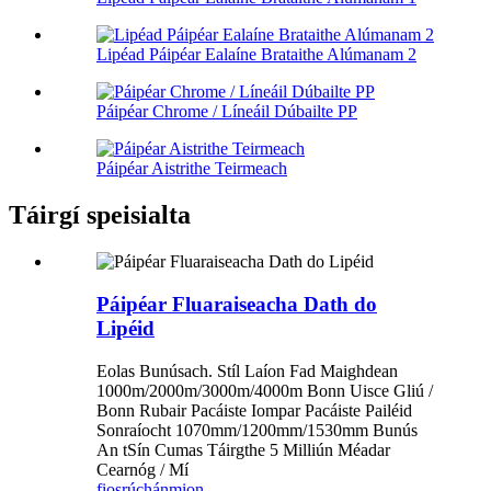
Lipéad Páipéar Ealaíne Brataithe Alúmanam 2
Páipéar Chrome / Líneáil Dúbailte PP
Páipéar Aistrithe Teirmeach
Táirgí speisialta
Páipéar Fluaraiseacha Dath do
Lipéid
Eolas Bunúsach. Stíl Laíon Fad Maighdean
1000m/2000m/3000m/4000m Bonn Uisce Gliú /
Bonn Rubair Pacáiste Iompar Pacáiste Pailéid
Sonraíocht 1070mm/1200mm/1530mm Bunús
An tSín Cumas Táirgthe 5 Milliún Méadar
Cearnóg / Mí
fiosrúchán
mion