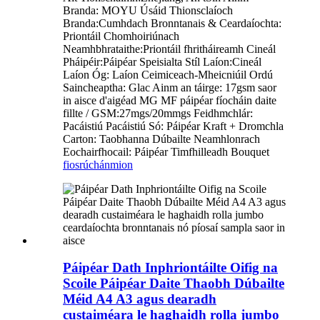
Branda: MOYU Úsáid Thionsclaíoch
Branda:Cumhdach Bronntanais & Ceardaíochta:
Priontáil Chomhoiriúnach
Neamhbhrataithe:Priontáil fhritháireamh Cineál
Pháipéir:Páipéar Speisialta Stíl Laíon:Cineál
Laíon Óg: Laíon Ceimiceach-Mheicniúil Ordú
Saincheaptha: Glac Ainm an táirge: 17gsm saor
in aisce d'aigéad MG MF páipéar fíocháin daite
fillte / GSM:27mgs/20mmgs Feidhmchlár:
Pacáistiú Pacáistiú Só: Páipéar Kraft + Dromchla
Carton: Taobhanna Dúbailte Neamhlonrach
Eochairfhocail: Páipéar Timfhilleadh Bouquet
fiosrúchán
mion
Páipéar Dath Inphriontáilte Oifig na
Scoile Páipéar Daite Thaobh Dúbailte
Méid A4 A3 agus dearadh
custaiméara le haghaidh rolla jumbo