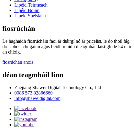
Lipéid Teirmeach
Lipéid Boinn
Lipéid Speisialta
fiosrúchán
Le haghaidh fiosrúcháin faoi ár dtáirgí nó ár pricelist, le do thoil fág
do r-phost chugainn agus beidh muid i dteagmháil laistigh de 24 uair
an chloig.
fiosrúchán anois
déan teagmháil linn
Zhejiang Shawei Digital Technology Co., Ltd
0086 573 82866660
info@shaweidigital.com