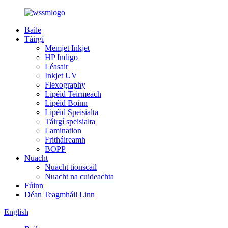
Baile
Táirgí
Memjet Inkjet
HP Indigo
Léasair
Inkjet UV
Flexography
Lipéid Teirmeach
Lipéid Boinn
Lipéid Speisialta
Táirgí speisialta
Lamination
Fritháireamh
BOPP
Nuacht
Nuacht tionscail
Nuacht na cuideachta
Fúinn
Déan Teagmháil Linn
English