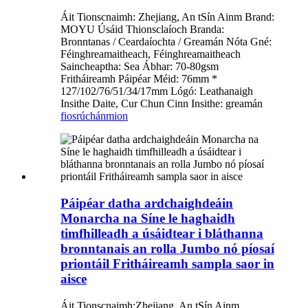
Áit Tionscnaimh: Zhejiang, An tSín Ainm Brand:
MOYU Úsáid Thionsclaíoch Branda:
Bronntanas / Ceardaíochta / Greamán Nóta Gné:
Féinghreamaitheach, Féinghreamaitheach
Saincheaptha: Sea Ábhar: 70-80gsm
Fritháireamh Páipéar Méid: 76mm *
127/102/76/51/34/17mm Lógó: Leathanaigh
Insithe Daite, Cur Chun Cinn Insithe: greamán
fiosrúchán
mion
Páipéar datha ardchaighdeáin
Monarcha na Síne le haghaidh
timfhilleadh a úsáidtear i bláthanna
bronntanais an rolla Jumbo nó píosaí
priontáil Fritháireamh sampla saor in
aisce
Áit Tionscnaimh:Zhejiang, An tSín Ainm