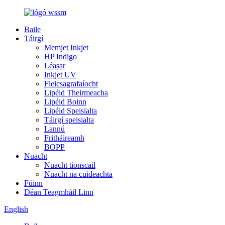
Baile
Táirgí
Memjet Inkjet
HP Indigo
Léasar
Inkjet UV
Fleicsagrafaíocht
Lipéid Theirmeacha
Lipéid Boinn
Lipéid Speisialta
Táirgí speisialta
Lannú
Fritháireamh
BOPP
Nuacht
Nuacht tionscail
Nuacht na cuideachta
Fúinn
Déan Teagmháil Linn
English