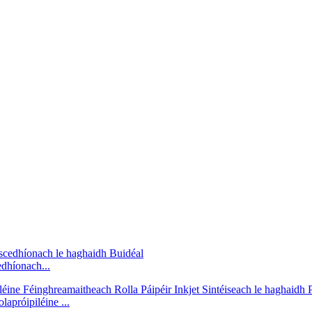
dhíonach...
apróipiléine ...