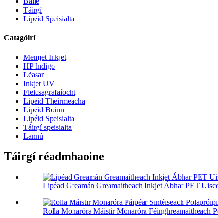
Baile
Táirgí
Lipéid Speisialta
Catagóirí
Memjet Inkjet
HP Indigo
Léasar
Inkjet UV
Fleicsagrafaíocht
Lipéid Theirmeacha
Lipéid Boinn
Lipéid Speisialta
Táirgí speisialta
Lannú
Táirgí réadmhaoine
Lipéad Greamán Greamaitheach Inkjet Ábhar PET Uisce
Rolla Monaróra Máistir Monaróra Féinghreamaitheach Pol