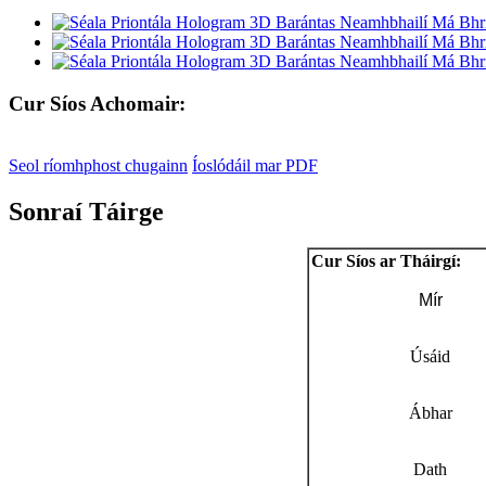
Cur Síos Achomair:
Seol ríomhphost chugainn
Íoslódáil mar PDF
Sonraí Táirge
Cur Síos ar Tháirgí:
Mír
Úsáid
Ábhar
Dath