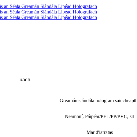
luach
Greamán slándála hologram saincheapt
Neamhní, Páipéar/PET/PP/PVC, srl
Mar d'iarratas