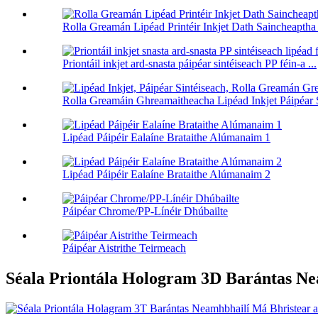
Rolla Greamán Lipéad Printéir Inkjet Dath Saincheapth
Priontáil inkjet ard-snasta páipéar sintéiseach PP féin-a ...
Rolla Greamáin Ghreamaitheacha Lipéad Inkjet Páipéar S
Lipéad Páipéir Ealaíne Brataithe Alúmanaim 1
Lipéad Páipéir Ealaíne Brataithe Alúmanaim 2
Páipéar Chrome/PP-Línéir Dhúbailte
Páipéar Aistrithe Teirmeach
Séala Priontála Hologram 3D Barántas Ne