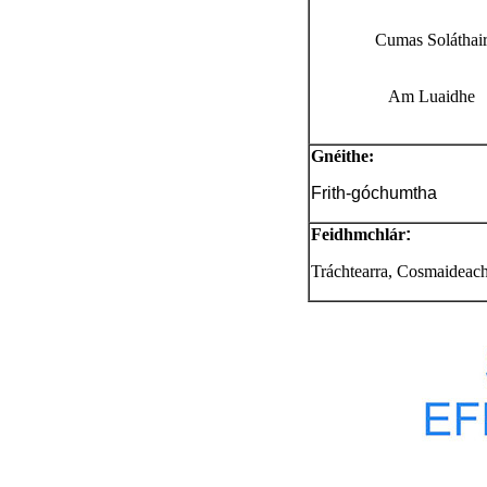
Cumas Soláthai
Am Luaidhe
Gnéithe:
Frith-góchumtha
Feidhmchlár
:
Tráchtearra, Cosmaideacha