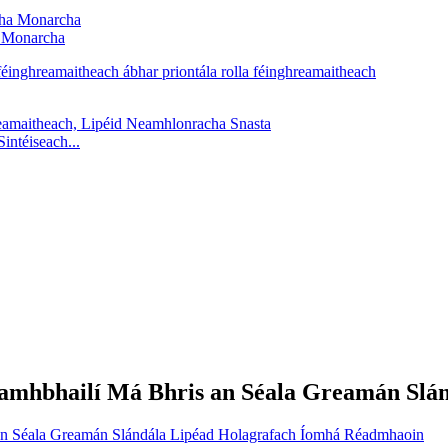
a Monarcha
intéiseach...
amhbhailí Má Bhris an Séala Greamán Slá